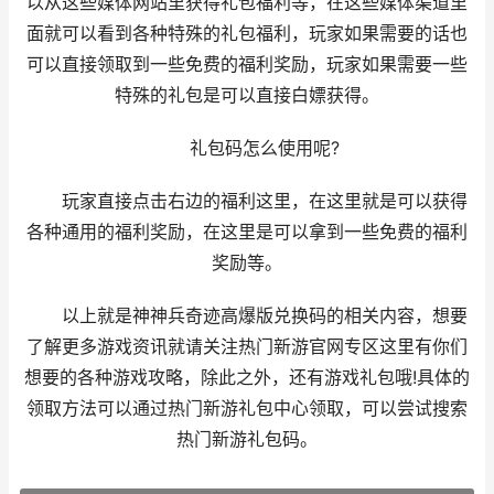
以从这些媒体网站里获得礼包福利等，在这些媒体渠道里
面就可以看到各种特殊的礼包福利，玩家如果需要的话也
可以直接领取到一些免费的福利奖励，玩家如果需要一些
特殊的礼包是可以直接白嫖获得。
礼包码怎么使用呢?
玩家直接点击右边的福利这里，在这里就是可以获得
各种通用的福利奖励，在这里是可以拿到一些免费的福利
奖励等。
以上就是神神兵奇迹高爆版兑换码的相关内容，想要
了解更多游戏资讯就请关注热门新游官网专区这里有你们
想要的各种游戏攻略，除此之外，还有游戏礼包哦!具体的
领取方法可以通过热门新游礼包中心领取，可以尝试搜索
热门新游礼包码。