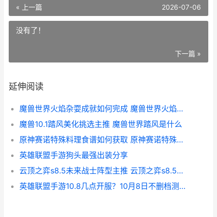
« 上一篇
2026-07-06
没有了！
下一篇 »
延伸阅读
魔兽世界火焰杂耍成就如何完成 魔兽世界火焰杂耍
魔兽10.1踏风美化挑选主推 魔兽世界踏风是什么
原神赛诺特殊料理食谱如何获取 原神赛诺特殊料理菜谱
英雄联盟手游狗头最强出装分享
云顶之弈s8.5未来战士阵型主推 云顶之弈s8.5未来战士
英雄联盟手游10.8几点开服？10月8日不删档测试时间介绍[多图]