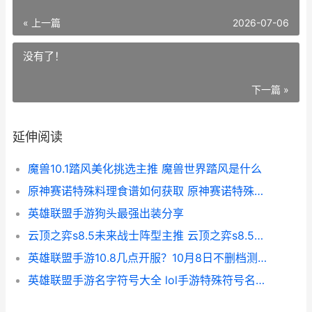
« 上一篇
2026-07-06
没有了！
下一篇 »
延伸阅读
魔兽10.1踏风美化挑选主推 魔兽世界踏风是什么
原神赛诺特殊料理食谱如何获取 原神赛诺特殊料理菜谱
英雄联盟手游狗头最强出装分享
云顶之弈s8.5未来战士阵型主推 云顶之弈s8.5未来战士
英雄联盟手游10.8几点开服？10月8日不删档测试时间介绍[多图]
英雄联盟手游名字符号大全 lol手游特殊符号名字id代码汇总