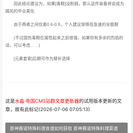
因此结论建议为，如果[毒鞋]没削弱，那么这件装备将会成为
踏风的毕业美化
由于两者之间仅差0.6-0.8，个人建议穿降低急速的全能鞋
(不过固伤毒鞋在属性起来之前很强，如果你有多余的烈焰的
话，可以考虑……)
[元素套索]后期可作为替补选择
这是
水淼·帝国CMS站群文章更新器
的试用版本更新的文
章，故有此标记(2026-07-06 07:05:13)
原神赛诺特殊料理食谱如何获取 原神赛诺特殊料理菜谱