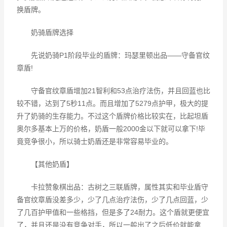
换盾牌。
奶骑盾牌选择
先说奶骑P1阶段毕业的盾牌：玛瑟里顿出品——守备官纹
章盾!
守备官纹章盾增加21智利和53点治疗法伤，并且回蓝也比
较不错，达到了5秒11点。而且增加了5279点护甲，极大的提
升了奶骑的生存能力。不过这个盾牌价格比较实在，比起坦盾
奥尔多基本上万的价格，奶盾一般2000金以下就可以拿下!毕
竟竞争很小，所以骑士奶盾还是非常容易毕业的。
【其他奶盾】
卡拉赞象棋出品：古树之三联盾牌，属性其实和毕业盾守
备官纹章盾没差多少，少了几点治疗法伤，少了几点回蓝，少
了几百护甲值和一些格挡，但是多了24耐力。这个盾就更便宜
了，并且还是没有竞争对手，所以一般出了之后低价就能拿