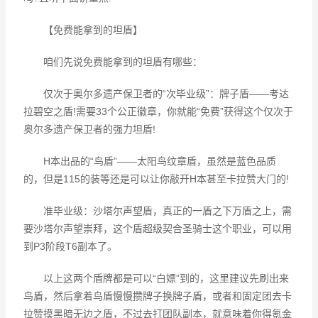
【免费能拿到的坦盾】
咱们先说免费能拿到的坦盾有哪些：
仅次于奥尔多遗产保卫者的“次毕业级”：牌子盾——考达
拉碧空之盾!需要33个公正徽章，你就能“免费”获得这个仅次于
奥尔多遗产保卫者的强力坦盾!
H本出品的“鸟盾”——太阳鸟纹章盾，虽然是蓝色品质
的，但是115的装等还是可以让你敲开H本甚至卡拉赞大门的!
准毕业级：沙塔尔声望盾，真正的一盾之下万盾之上，需
要沙塔尔声望崇拜，这个盾超级契合圣骑士这个职业，可以用
到P3阶段T6副本了。
以上这两个盾牌都是可以“白嫖”到的，这里建议先刷出来
鸟盾，然后拿着鸟盾慢慢攒牌子换牌子盾，或者和固定团去卡
拉赞摸黑暗无边之盾，不过去打团队副本，就意味着你得氪金