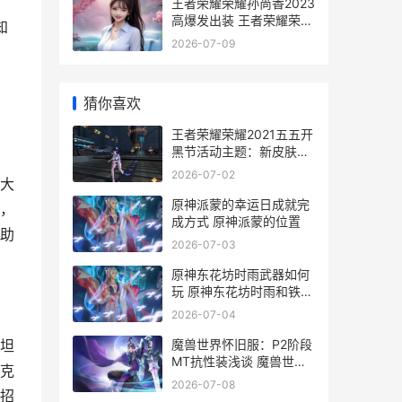
王者荣耀荣耀孙尚香2023
高爆发出装 王者荣耀荣耀
知
孙策称号
2026-07-09
猜你喜欢
王者荣耀荣耀2021五五开
黑节活动主题：新皮肤
+神奇商店+珍宝阁+返场
2026-07-02
大
皮肤 王者荣耀荣耀称号
原神派蒙的幸运日成就完
，
成方式 原神派蒙的位置
助
2026-07-03
原神东花坊时雨武器如何
玩 原神东花坊时雨和铁蜂
刺哪个更适合久岐忍
2026-07-04
魔兽世界怀旧服：P2阶段
坦
MT抗性装浅谈 魔兽世界
克
怀旧服直升
2026-07-08
招