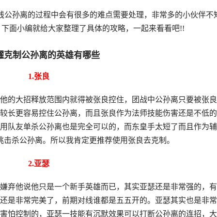
线公孙离的过程中会有很多的难点需要处理，非常多的小伙伴不
下面小编就给大家整理了具体的攻略，一起来看看吧!!
耀克制公孙离的英雄有哪些
1.张良
的大招释放范围内就得被张良控住，团战中公孙离只要被张良
较长更容易控住公孙离，而且张良作为法师技能伤害还是不低的
用队友单杀公孙离也是完全可以的，而东皇手太短了而且作为辅
挑击杀公孙离。所以我肯定更推荐使用张良去克制。
2.亚瑟
弃他说他只是一个新手英雄而已，其实亚瑟还是非常强的，有
还是非常完美了，前期对线谁都是五五开的。亚瑟其实也是非常
害怕控制的，亚瑟一技能有沉默效果可以打断公孙离的连招，大