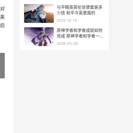
与平精英英伦信使套装多
对
少钱 和平今英里面的
英
2025-12-13
后
原神学者和学者成就如何
完成 原神学者和学者一样
吗
2026-05-29
»