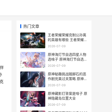
热门文章
王者荣耀荣耀克制公孙离
的英雄有哪些 王者荣耀克
制是什么意思
2026-07-09
原神海灯节自选四星人物
选啥子 原神海灯节自选四
星角色
2026-07-09
伴
原神秘趣挑战踏脚石的恶
孙
作剧完美过关策略 原神解
克
锁踏
2026-07-09
原神藏影灯答案是啥子 原
神隐藏岛位置大全
2026-07-09