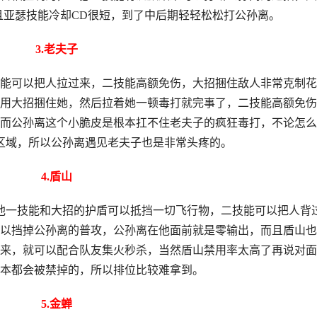
且亚瑟技能冷却CD很短，到了中后期轻轻松松打公孙离。
3.老夫子
可以把人拉过来，二技能高额免伤，大招捆住敌人非常克制花
用大招捆住她，然后拉着她一顿毒打就完事了，二技能高额免伤
而公孙离这个小脆皮是根本扛不住老夫子的疯狂毒打，不论怎么
区域，所以公孙离遇见老夫子也是非常头疼的。
4.盾山
一技能和大招的护盾可以抵挡一切飞行物，二技能可以把人背
以挡掉公孙离的普攻，公孙离在他面前就是零输出，而且盾山也
来，就可以配合队友集火秒杀，当然盾山禁用率太高了再说对面
本都会被禁掉的，所以排位比较难拿到。
5.金蝉