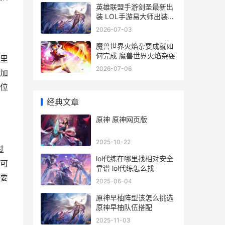
英雄联盟手游剑圣最新出
装 LOL手游易大师出装推
荐
2026-07-03
魔兽世界火焰杂耍成就如
何完成 魔兽世界火焰杂耍
里
2026-07-06
加
位
经典文章
原神 原神网页版
2025-10-22
过
lol代练在哪里找相对安全
可
靠谱 lol代练怎么找
要
2025-06-04
原神早柚阵型该怎么挑选
原神早柚队伍搭配
2025-11-03