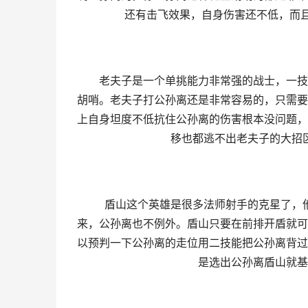
还有击飞效果，自身伤害还不低，而
老夫子是一个单挑能力非常强的战士，一技能
胡哨。老夫子打公孙离还是非常容易的，只需要
上自身坦度不低抗住公孙离的伤害根本没问题，
移也都逃不出老夫子的大招
盾山这个英雄是很多法师射手的克星了，他
来，公孙离也不例外。盾山只要在前排开盾就可
以预判一下公孙离的走位用二技能把公孙离背过
是选出公孙离盾山就基