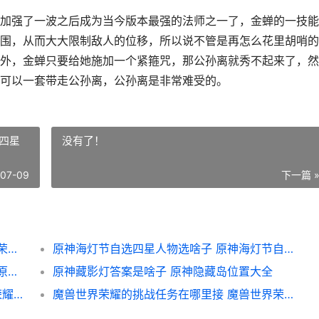
强了一波之后成为当今版本最强的法师之一了，金蝉的一技能
围，从而大大限制敌人的位移，所以说不管是再怎么花里胡哨的
外，金蝉只要给她施加一个紧箍咒，那公孙离就秀不起来了，然
可以一套带走公孙离，公孙离是非常难受的。
四星
没有了！
-07-09
下一篇 
王者荣耀荣耀克制公孙离的英雄有哪些 王者荣耀克制是什么意思
原神海灯节自选四星人物选啥子 原神海灯节自选四星角色
原神秘趣挑战踏脚石的恶作剧完美过关策略 原神解锁踏
原神藏影灯答案是啥子 原神隐藏岛位置大全
王者荣耀荣耀孙尚香2023高爆发出装 王者荣耀荣耀孙策称号
魔兽世界荣耀的挑战任务在哪里接 魔兽世界荣耀的挑战