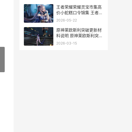
王者荣耀荣耀灵宝市集高
价小蛇糕口令锦集 王者荣
耀使用灵印
2026-05-22
原神莱欧斯利突破更新材
料说明 原神莱欧斯利突破
材料
2026-03-15
»