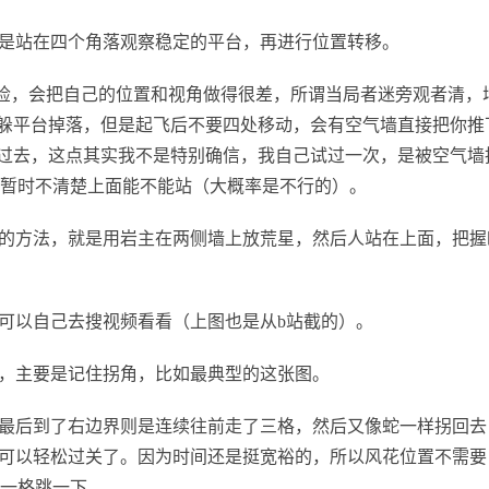
是站在四个角落观察稳定的平台，再进行位置转移。
去捡，会把自己的位置和视角做得很差，所谓当局者迷旁观者清，
迪躲平台掉落，但是起飞后不要四处移动，会有空气墙直接把你推
飞过去，这点其实我不是特别确信，我自己试过一次，是被空气墙
暂时不清楚上面能不能站（大概率是不行的）。
的方法，就是用岩主在两侧墙上放荒星，然后人站在上面，把握
可以自己去搜视频看看（上图也是从b站截的）。
，主要是记住拐角，比如最典型的这张图。
最后到了右边界则是连续往前走了三格，然后又像蛇一样拐回去
就可以轻松过关了。因为时间还是挺宽裕的，所以风花位置不需要
走一格跳一下。