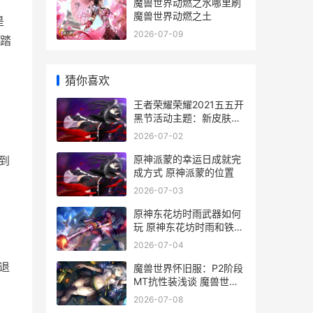
魔兽世界动燃之水哪里刷
魔兽世界动燃之土
是
2026-07-09
踏
猜你喜欢
王者荣耀荣耀2021五五开
黑节活动主题：新皮肤
+神奇商店+珍宝阁+返场
2026-07-02
皮肤 王者荣耀荣耀称号
原神派蒙的幸运日成就完
到
成方式 原神派蒙的位置
2026-07-03
原神东花坊时雨武器如何
玩 原神东花坊时雨和铁蜂
刺哪个更适合久岐忍
2026-07-04
退
魔兽世界怀旧服：P2阶段
MT抗性装浅谈 魔兽世界
怀旧服直升
2026-07-08