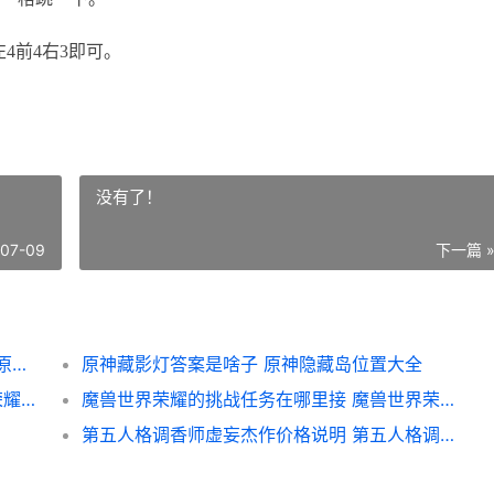
4前4右3即可。
没有了！
-07-09
下一篇 
原神秘趣挑战踏脚石的恶作剧完美过关策略 原神解锁踏
原神藏影灯答案是啥子 原神隐藏岛位置大全
王者荣耀荣耀孙尚香2023高爆发出装 王者荣耀荣耀孙策称号
魔兽世界荣耀的挑战任务在哪里接 魔兽世界荣耀的挑战
第五人格调香师虚妄杰作价格说明 第五人格调香师技能