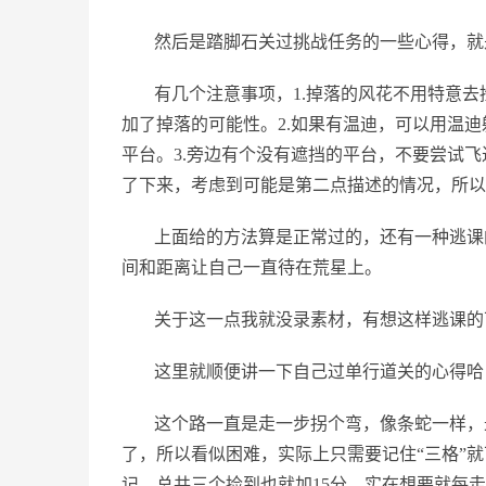
然后是踏脚石关过挑战任务的一些心得，就
有几个注意事项，1.掉落的风花不用特意
加了掉落的可能性。2.如果有温迪，可以用温
平台。3.旁边有个没有遮挡的平台，不要尝试
了下来，考虑到可能是第二点描述的情况，所以
上面给的方法算是正常过的，还有一种逃课
间和距离让自己一直待在荒星上。
关于这一点我就没录素材，有想这样逃课的
这里就顺便讲一下自己过单行道关的心得哈
这个路一直是走一步拐个弯，像条蛇一样，
了，所以看似困难，实际上只需要记住“三格”
记，总共三个捡到也就加15分，实在想要就每