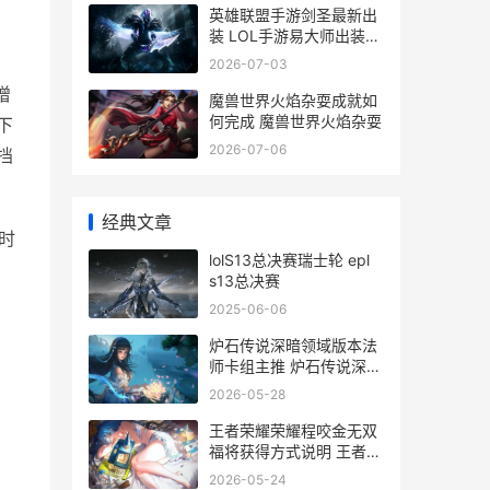
英雄联盟手游剑圣最新出
装 LOL手游易大师出装推
荐
2026-07-03
增
魔兽世界火焰杂耍成就如
何完成 魔兽世界火焰杂耍
下
2026-07-06
挡
经典文章
时
lolS13总决赛瑞士轮 epl
s13总决赛
2025-06-06
炉石传说深暗领域版本法
师卡组主推 炉石传说深暗
领域全卡预览
2026-05-28
王者荣耀荣耀程咬金无双
福将获得方式说明 王者荣
耀荣耀程咬金称号
2026-05-24