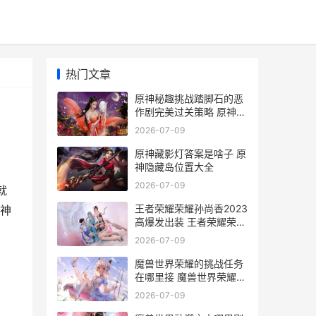
热门文章
原神秘趣挑战踏脚石的恶
作剧完美过关策略 原神解
锁踏
2026-07-09
原神藏影灯答案是啥子 原
神隐藏岛位置大全
2026-07-09
就
王者荣耀荣耀孙尚香2023
神
高爆发出装 王者荣耀荣耀
孙策称号
2026-07-09
魔兽世界荣耀的挑战任务
在哪里接 魔兽世界荣耀的
挑战
2026-07-09