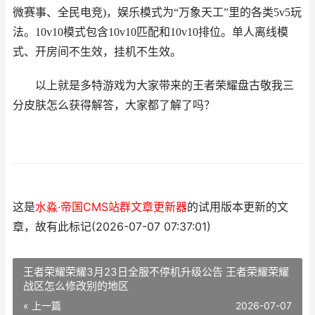
微赛事、全民电竞)，娱乐模式为“万象天工”里的各类5v5玩
法。10v10模式包含10v10匹配和10v10排位。单人离线模
式、开房间不生效，挂机不生效。
以上就是多特游戏为大家带来的王者荣耀盘古敬我三
分皮肤怎么获得解答，大家都了解了吗？
这是
水淼·帝国CMS站群文章更新器
的试用版本更新的文
章，故有此标记(2026-07-07 07:37:01)
王者荣耀荣耀3月23日全服不停机升级公告 王者荣耀荣耀
战区怎么修改别的地区
« 上一篇
2026-07-07