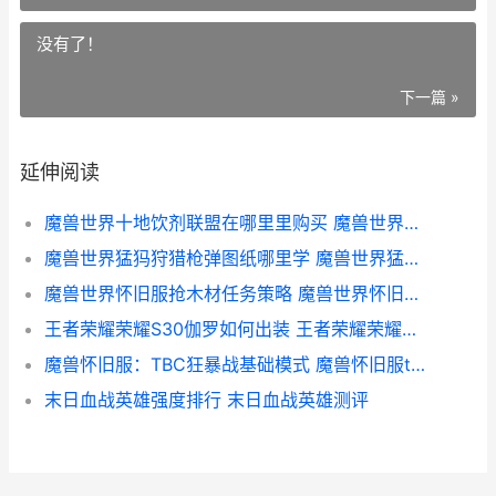
没有了！
下一篇 »
延伸阅读
魔兽世界十地饮剂联盟在哪里里购买 魔兽世界十地饮剂怎么给小号
魔兽世界猛犸狩猎枪弹图纸哪里学 魔兽世界猛犸象坐骑怎么获得
魔兽世界怀旧服抢木材任务策略 魔兽世界怀旧服官网
王者荣耀荣耀S30伽罗如何出装 王者荣耀荣耀称号获取条件
魔兽怀旧服：TBC狂暴战基础模式 魔兽怀旧服tbc萨满一键4图腾
末日血战英雄强度排行 末日血战英雄测评