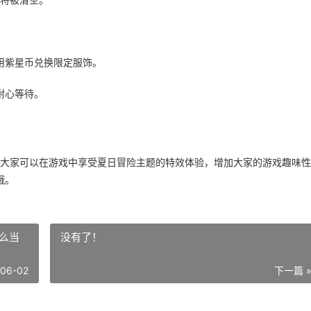
将被清空。
用紫星币兑换限定服饰。
耐心等待。
大家可以在游戏中享受夏日冒险主题的特效体验，增加大家的游戏趣味性
哦。
么当
没有了！
-06-02
下一篇 