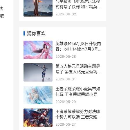
与平精英飞艇派对玩法模
式有啥子诀窍 和平精英飞
炫
艇派对新载具
2026-06-02
取
猜你喜欢
英雄联盟lol7月8日升级内
容：lol11.14版本7月8号
升级到几点 英雄联盟7月
2026-05-28
22
第五人格元旦活动主题是
啥子 第五人格元旦返场皮
肤
2026-06-01
王者荣耀荣耀小虎集市如
何玩 王者荣耀荣耀小兵
2026-05-29
王者荣耀荣耀势力对决哪
个势力可以选 王者荣耀兵
势
2026-05-27