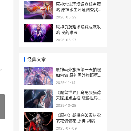
原神水生环境调查任务策
略 原神水生环境调查我钓
鱼完怎么没有奇怪的物件
2026-05-29
原神良药难求隐藏成就攻
略 良药难医
2026-05-27
经典文章
，
原神画外旅照第一天拍照
如何做 原神画外旅照第一
天巨树和传说
2025-11-14
《魔兽世界》乌龟服猫德
天赋加点主推 魔兽世界乌
特加德城堡攻略
2025-10-25
»
《原神》胡桃突破素材霓
裳花骗骗花 原神 胡桃
2025-07-09