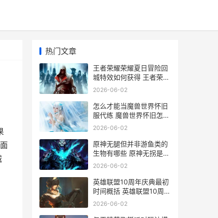
热门文章
王者荣耀荣耀夏日冒险回
城特效如何获得 王者荣耀
夏季赛2021赛程表
2026-06-02
怎么才能当魔兽世界怀旧
服代练 魔兽世界怀旧怎么
当老板
2026-06-02
果
原神无腿但并非游鱼类的
面
生物有哪些 原神无拐是什
城
么意思
2026-06-02
英雄联盟10周年庆典最初
时间概括 英雄联盟10周年
战斗之夜宝箱
2026-06-02