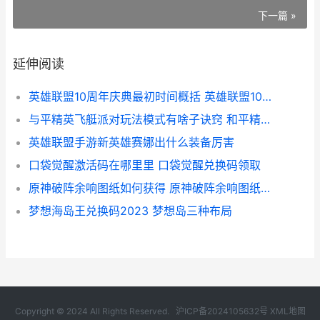
下一篇 »
延伸阅读
英雄联盟10周年庆典最初时间概括 英雄联盟10周年战斗之夜宝箱
与平精英飞艇派对玩法模式有啥子诀窍 和平精英飞艇派对新载具
英雄联盟手游新英雄赛娜出什么装备厉害
口袋觉醒激活码在哪里里 口袋觉醒兑换码领取
原神破阵余响图纸如何获得 原神破阵余响图纸怎么获得
梦想海岛王兑换码2023 梦想岛三种布局
Copyright © 2024 All Rights Reserved.
沪ICP备2024105632号
XML地图