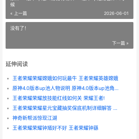
候
« 上一篇
2026-06-01
没有了！
下一篇 »
延伸阅读
王者荣耀荣耀嫦娥如何玩最牛 王者荣耀英雄嫦娥
原神4.0版本up池人物说明 原神4.0版本up池角色什么时候
王者荣耀荣耀放技能红线如何关 荣耀王者!
王者荣耀荣耀星元宝藏抽奖保底机制详细解答 王者,星耀
神奇新帮派惊现江湖
王者荣耀荣耀钟馗好不好 王者荣耀钟繇