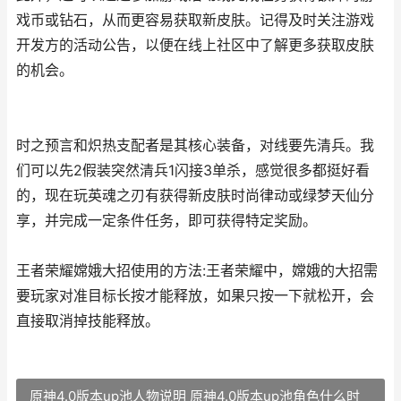
戏币或钻石，从而更容易获取新皮肤。记得及时关注游戏
开发方的活动公告，以便在线上社区中了解更多获取皮肤
的机会。
时之预言和炽热支配者是其核心装备，对线要先清兵。我
们可以先2假装突然清兵1闪接3单杀，感觉很多都挺好看
的，现在玩英魂之刃有获得新皮肤时尚律动或绿梦天仙分
享，并完成一定条件任务，即可获得特定奖励。
王者荣耀嫦娥大招使用的方法:王者荣耀中，嫦娥的大招需
要玩家对准目标长按才能释放，如果只按一下就松开，会
直接取消掉技能释放。
原神4.0版本up池人物说明 原神4.0版本up池角色什么时