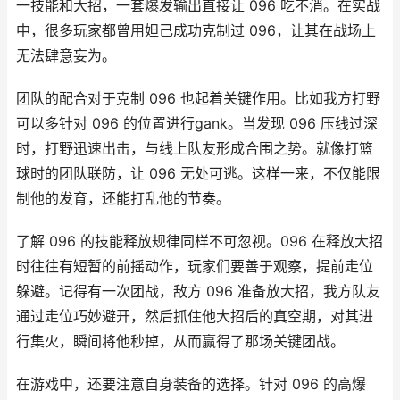
一技能和大招，一套爆发输出直接让 096 吃不消。在实战
中，很多玩家都曾用妲己成功克制过 096，让其在战场上
无法肆意妄为。
团队的配合对于克制 096 也起着关键作用。比如我方打野
可以多针对 096 的位置进行gank。当发现 096 压线过深
时，打野迅速出击，与线上队友形成合围之势。就像打篮
球时的团队联防，让 096 无处可逃。这样一来，不仅能限
制他的发育，还能打乱他的节奏。
了解 096 的技能释放规律同样不可忽视。096 在释放大招
时往往有短暂的前摇动作，玩家们要善于观察，提前走位
躲避。记得有一次团战，敌方 096 准备放大招，我方队友
通过走位巧妙避开，然后抓住他大招后的真空期，对其进
行集火，瞬间将他秒掉，从而赢得了那场关键团战。
在游戏中，还要注意自身装备的选择。针对 096 的高爆