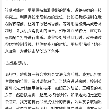
前期对线时，尽量保持和雅典娜的距离，避免被她的一技
能突进。利用兵线来限制她的走位，比如把兵线控制在我
方防御塔前，让她不敢轻易靠前。等她用技能清兵或者补
刀时，寻找机会消耗她的血量。如果她血量较低，就可以
考虑配合打野进行击杀。我曾经对线雅典娜时，就是通过
巧妙地控制兵线，抓住她补刀的时机，用技能消耗了她不
少血量，为后续击杀创造了条件。
把握团战时机
团战中，雅典娜一般会找机会突进我方后排。我方后排要
注意她的位置，及时调整站位。当她突进过来时，控制英
雄可以先对她使用控制技能，如妲己的眩晕、王昭君的冰
冻等，然后队友再一起集火将她秒掉。如果她大招觉醒后
冲过来，我方前排要尽量抗住她的伤害，为队友争取输出
时间。就像之前一场团战，对方雅典娜冲过来，我方王昭