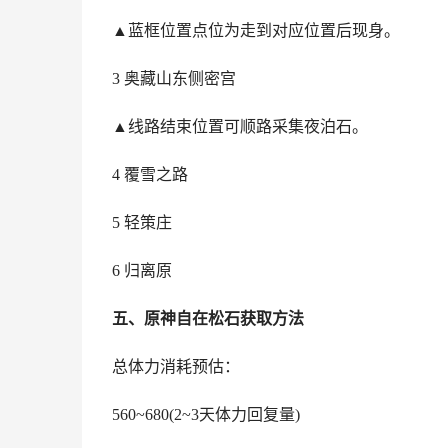
▲蓝框位置点位为走到对应位置后现身。
3 奥藏山东侧密宫
▲线路结束位置可顺路采集夜泊石。
4 覆雪之路
5 轻策庄
6 归离原
五、原神自在松石获取方法
总体力消耗预估：
560~680(2~3天体力回复量)