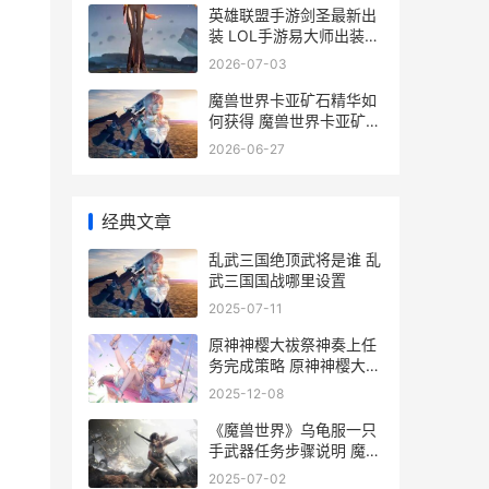
英雄联盟手游剑圣最新出
装 LOL手游易大师出装推
荐
2026-07-03
魔兽世界卡亚矿石精华如
何获得 魔兽世界卡亚矿石
精华有什么用
2026-06-27
经典文章
乱武三国绝顶武将是谁 乱
武三国国战哪里设置
2025-07-11
原神神樱大祓祭神奏上任
务完成策略 原神神樱大祓
祭神奏上在哪接
2025-12-08
《魔兽世界》乌龟服一只
手武器任务步骤说明 魔兽
世界乌鸦坐骑怎么获得
2025-07-02