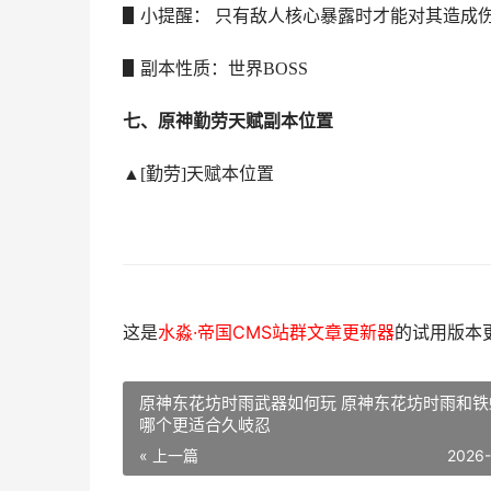
▋小提醒： 只有敌人核心暴露时才能对其造成
▋副本性质：世界BOSS
七、原神勤劳天赋副本位置
▲[勤劳]天赋本位置
这是
水淼·帝国CMS站群文章更新器
的试用版本更新
原神东花坊时雨武器如何玩 原神东花坊时雨和铁
哪个更适合久岐忍
« 上一篇
2026