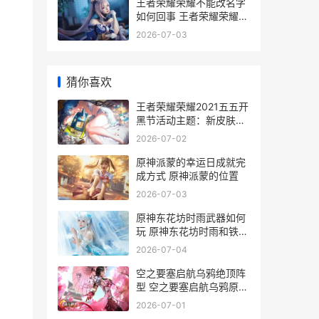
王者荣耀荣耀不能改名字
如何回事 王者荣耀荣耀不
死凤凰称号获得条件
2026-07-03
猜你喜欢
王者荣耀荣耀2021五五开
黑节活动主题：新皮肤
+神奇商店+珍宝阁+返场
2026-07-02
皮肤 王者荣耀荣耀称号
原神派蒙的幸运日成就完
成方式 原神派蒙的位置
2026-07-03
原神东花坊时雨武器如何
玩 原神东花坊时雨和铁蜂
刺哪个更适合久岐忍
2026-07-04
空之要塞启航乌鸦绝顶阵
型 空之要塞启航乌鸦原型
机
2026-07-01