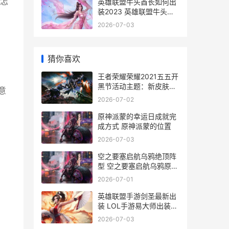
怎
英雄联盟牛头酋长如何出
装2023 英雄联盟牛头酋
长奶牛皮肤
2026-07-03
猜你喜欢
王者荣耀荣耀2021五五开
黑节活动主题：新皮肤
意
+神奇商店+珍宝阁+返场
2026-07-02
皮肤 王者荣耀荣耀称号
原神派蒙的幸运日成就完
成方式 原神派蒙的位置
2026-07-03
空之要塞启航乌鸦绝顶阵
型 空之要塞启航乌鸦原型
机
2026-07-01
英雄联盟手游剑圣最新出
装 LOL手游易大师出装推
荐
2026-07-03