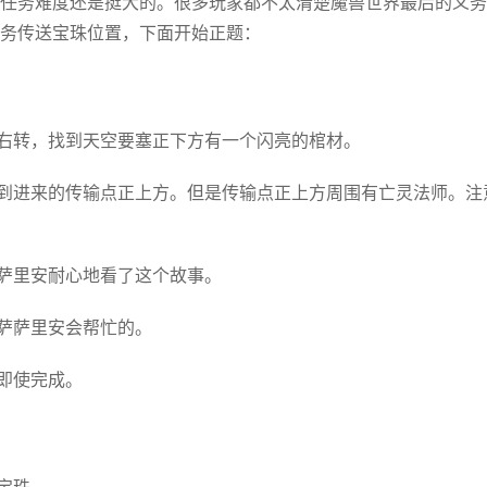
任务难度还是挺大的。很多玩家都不太清楚魔兽世界最后的义务
务传送宝珠位置，下面开始正题：
城右转，找到天空要塞正下方有一个闪亮的棺材。
绕到进来的传输点正上方。但是传输点正上方周围有亡灵法师。注
萨萨里安耐心地看了这个故事。
C萨萨里安会帮忙的。
即使完成。