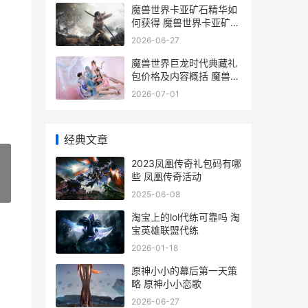
魔兽世界卡亚矿石精华如
何获得 魔兽世界卡亚矿石
精华有什么用
2026-06-27
魔兽世界巨龙时代典藏礼
包价格及内容概括 魔兽世
界巨龙时代团本
2026-07-01
经典文章
2023凤凰传奇礼包码有哪
些 凤凰传奇活动
»
2025-06-08
淘宝上的lol代练可靠吗 淘
宝英雄联盟代练
2026-01-18
原神小小的幕后第一天策
略 原神小小恋歌
2026-06-27