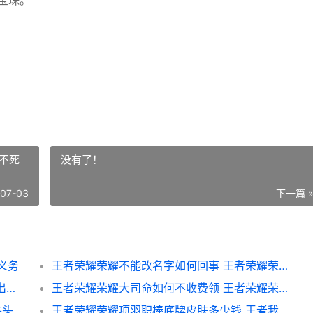
宝珠。
不死
没有了！
-07-03
下一篇 
义务
王者荣耀荣耀不能改名字如何回事 王者荣耀荣耀不死凤凰称号获得条件
英雄联盟手游剑圣最新出装 LOL手游易大师出装推荐
王者荣耀荣耀大司命如何不收费领 王者荣耀荣耀大仙玩司空震
英雄联盟牛头酋长如何出装2023 英雄联盟牛头酋长奶牛皮肤
王者荣耀荣耀项羽职棒底牌皮肤多少钱 王者我荣耀