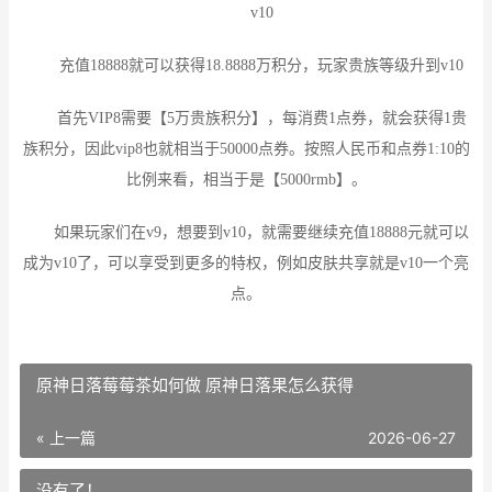
v10
充值18888就可以获得18.8888万积分，玩家贵族等级升到v10
首先VIP8需要【5万贵族积分】，每消费1点券，就会获得1贵
族积分，因此vip8也就相当于50000点券。按照人民币和点券1:10的
比例来看，相当于是【5000rmb】。
如果玩家们在v9，想要到v10，就需要继续充值18888元就可以
成为v10了，可以享受到更多的特权，例如皮肤共享就是v10一个亮
点。
原神日落莓莓茶如何做 原神日落果怎么获得
« 上一篇
2026-06-27
没有了！