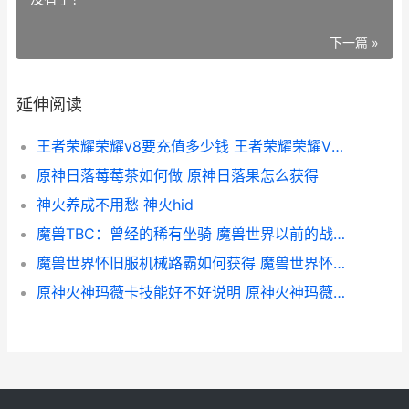
下一篇 »
延伸阅读
王者荣耀荣耀v8要充值多少钱 王者荣耀荣耀V十需要充多少钱
原神日落莓莓茶如何做 原神日落果怎么获得
神火养成不用愁 神火hid
魔兽TBC：曾经的稀有坐骑 魔兽世界以前的战役怎么做
魔兽世界怀旧服机械路霸如何获得 魔兽世界怀旧服直升
原神火神玛薇卡技能好不好说明 原神火神玛薇卡培养材料