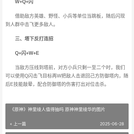
W+Q+闪
借助敌方英雄、野怪、小兵等单位当跳板，随后闪现
到人群中击飞更多敌人。
三、塔下反打连招
Q+闪+W+E
当敌方压线到塔前，对方小兵只剩一至二个时，我们
可以使用Q闪击飞目标再W把敌人击退回己方防御塔内，随
后E技能敲晕，配合防御塔的伤害打出对位击杀。
《原神》神里绫人值得抽吗 原神神里绫华的图片
« 上一篇
2025-06-28