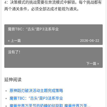
4：决策模式的挑战需要在奔流模式中解锁。每个挑战都有
两个通关条件，必须全部达成才能视为通关。
魔兽TBC：“古头”是P3法系毕业
« 上一篇
2026-06-22
没有了！
下一篇 »
延伸阅读
原神蹈刃破决活动主题完成策略
魔兽TBC：“古头”是P3法系毕业
魔兽世界万圣节的奶糖如何获取 魔兽世界万圣节任务攻略