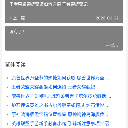
王者荣耀荣耀甄姬如何连招 王者荣耀甄妃
« 上一篇
2026-06-22
没有了！
下一篇 »
延伸阅读
魔兽世界万圣节的奶糖如何获取 魔兽世界万圣节任务攻略
王者荣耀荣耀甄姬如何连招 王者荣耀甄妃
魔兽世界11.0回响之城割菜者吉卡塔尔技能概括 魔兽世界9.0回归指南
炉石传说英雄之书古尔丹解密如何过 炉石传说国服
原神鸣海栖霞宝箱位置锦集 原神鸣神岛海底传送点怎么激活
英雄联盟手游新手必备小窍门 萌新注意事项介绍