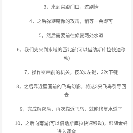
3，来到宫殿门口，过
剧情
4，之后
躲避
魔像的攻击，稍等一会即可
5，然后需要前往修复两处水道
6，我们先来到水域的西北部(可以借助斯库拉快速移
动)
7，操作壁画前的机关，按3次左键，2次下键
8，之后靠近壁画前的飞鸟幻影，将这3只飞鸟引导回
去
9，完成解密后，再次靠近飞鸟，就能修复水道了
10，之后向南游(可以借助斯库拉快速移动)，跟随金蜂
进入洞窟