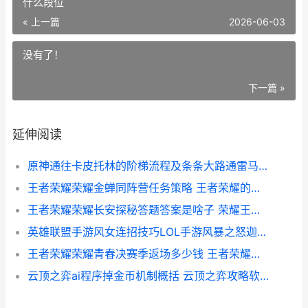
什么段位
« 上一篇
2026-06-03
没有了！
下一篇 »
延伸阅读
原神通往卡皮托林的阶梯流程及条条大路通雷马成就获得方式 原神通往卡皮托林的阶梯攻略
王者荣耀荣耀金蝉同阵营任务策略 王者荣耀的荣耀黄金是什么段位
王者荣耀荣耀长安探秘答题答案是啥子 荣耀王者长歌图片
英雄联盟手游风女连招技巧LOL手游风暴之怒迦娜连招顺序教学
王者荣耀荣耀青春决赛季返场多少钱 王者荣耀荣耀青莲剑仙
云顶之弈ai程序掉金币机制概括 云顶之弈攻略软件或者小程序