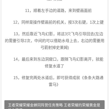
11，顺着左手边的道路，来到壁画面前
12，同样是操作壁画前的机关，按3次右键，1次上键
13，然后靠近飞鸟幻影，将这3只飞鸟引导回去(左边
的需要引导2次，中间的可以借助水母上去，右边的需要用
弓箭
射掉史莱姆)
14，最后来到东边洞窟口，跟随飞鸟幻影离开，就能
修复水道了
15，修复完两处水道后，即可获得成就《条条大路通
雷马》
王者荣耀荣耀金蝉同阵营任务策略 王者荣耀的荣耀黄金是