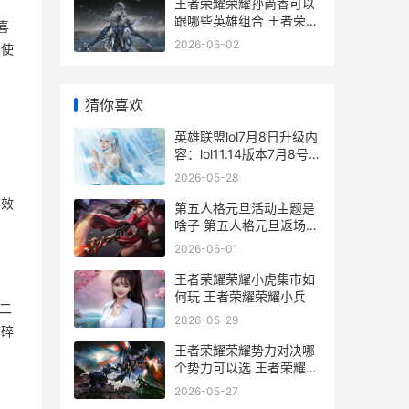
王者荣耀荣耀孙尚香可以
跟哪些英雄组合 王者荣耀
喜
荣耀孙策武器怎么折
2026-06-02
招使
猜你喜欢
英雄联盟lol7月8日升级内
容：lol11.14版本7月8号
升级到几点 英雄联盟7月
2026-05-28
22
碎效
第五人格元旦活动主题是
啥子 第五人格元旦返场皮
肤
2026-06-01
王者荣耀荣耀小虎集市如
何玩 王者荣耀荣耀小兵
二
2026-05-29
易碎
王者荣耀荣耀势力对决哪
个势力可以选 王者荣耀兵
势
2026-05-27