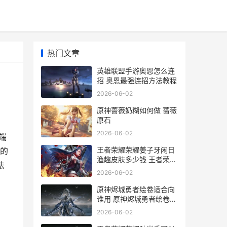
热门文章
英雄联盟手游奥恩怎么连
招 奥恩最强连招方法教程
2026-06-02
原神蔷薇奶糊如何做 蔷薇
原石
2026-06-02
端
王者荣耀荣耀姜子牙闲日
的
渔趣皮肤多少钱 王者荣耀
法
姜涛
2026-06-02
原神烬城勇者绘卷适合向
谁用 原神烬城勇者绘卷哪
个副本
2026-06-02