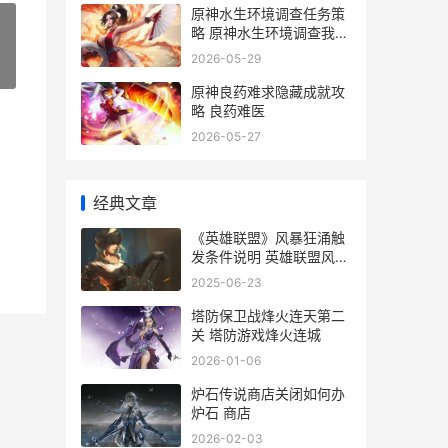
原神水生环境调查任务策
略 原神水生环境调查我钓
鱼完怎么没有奇怪的物件
2026-05-29
»
原神良药难求隐藏成就攻
略 良药难医
2026-05-27
经典文章
《英雄联盟》风暴狂涌触
发条件说明 英雄联盟风女
台词
2025-06-23
塔防保卫战烽火连天第二
关 塔防游戏烽火连城
2026-01-06
炉石传说商店关闭如何办
炉石 商店
2026-02-03