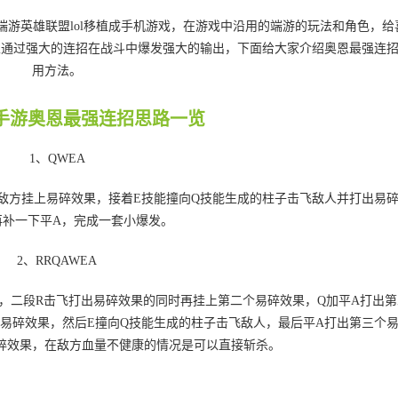
端游英雄联盟lol移植成手机游戏，在游戏中沿用的端游的玩法和角色，给
以通过强大的连招在战斗中爆发强大的输出，下面给大家介绍奥恩最强连
用方法。
手游奥恩最强连招思路一览
1、QWEA
敌方挂上易碎效果，接着E技能撞向Q技能生成的柱子击飞敌人并打出易
再补一下平A，完成一套小爆发。
2、RRQAWEA
，二段R击飞打出易碎效果的同时再挂上第二个易碎效果，Q加平A打出第
易碎效果，然后E撞向Q技能生成的柱子击飞敌人，最后平A打出第三个
碎效果，在敌方血量不健康的情况是可以直接斩杀。