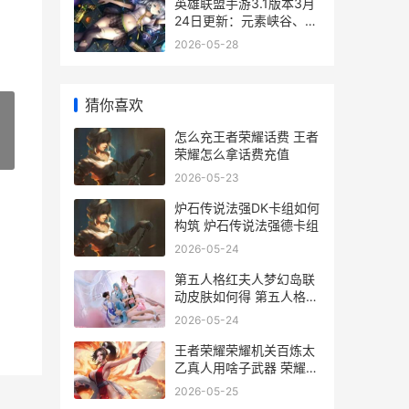
英雄联盟手游3.1版本3月
24日更新：元素峡谷、新
英雄、新装备
2026-05-28
猜你喜欢
怎么充王者荣耀话费 王者
»
荣耀怎么拿话费充值
2026-05-23
炉石传说法强DK卡组如何
构筑 炉石传说法强德卡组
2026-05-24
第五人格红夫人梦幻岛联
动皮肤如何得 第五人格红
夫人教学
2026-05-24
王者荣耀荣耀机关百炼太
乙真人用啥子武器 荣耀王
者1
2026-05-25