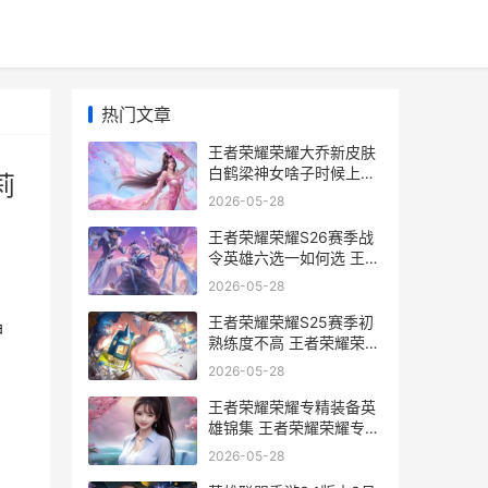
热门文章
王者荣耀荣耀大乔新皮肤
白鹤梁神女啥子时候上线
莉
王者荣耀荣耀大仙玩朵莉
2026-05-28
亚
王者荣耀荣耀S26赛季战
令英雄六选一如何选 王者
荣耀荣耀王者
2026-05-28
王者荣耀荣耀S25赛季初
神
熟练度不高 王者荣耀荣耀
水晶保底多少
2026-05-28
王者荣耀荣耀专精装备英
雄锦集 王者荣耀荣耀专属
称号解锁条件
2026-05-28