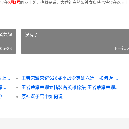
会在
7月3号
同步上线，也就是说，大乔的白鹤梁神女皮肤也将会在这天上
者荣耀
没有了！
-05-28
下一篇 
王者荣耀荣耀大乔新皮肤白鹤梁神女啥子时候上线 王者荣耀荣耀大仙玩朵莉亚
王者荣耀荣耀S26赛季战令英雄六选一如何选 王者荣耀荣耀王者
王者荣耀荣耀S25赛季初熟练度不高 王者荣耀荣耀水晶保底多少
王者荣耀荣耀专精装备英雄锦集 王者荣耀荣耀专属称号解锁条件
英雄联盟手游3.1版本3月24日更新：元素峡谷、新英雄、新装备
原神诞于雪中如何玩