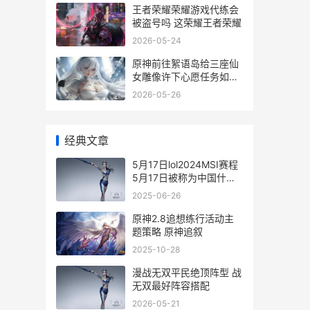
王者荣耀荣耀游戏代练会
被盗号吗 这荣耀王者荣耀
2026-05-24
原神前往絮语岛给三座仙
女雕像许下心愿任务如何
做 原神前往絮语岛心愿任
2026-05-26
务怎么过
经典文章
5月17日lol2024MSI赛程
5月17日被称为中国什么
日
2025-06-26
原神2.8追想练行活动主
题策略 原神追叙
2025-10-28
漫战无双平民绝顶阵型 战
无双最好阵容搭配
2026-05-21