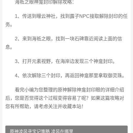
海祗之眼神龛封印解除攻略：
1、传送到曚云神社，找到露子NPC接取解除封印的任
务。
2、来到海祗之眼，找到一块石碑靠近阅读上面的信
息。
3、打开元素视野，在海岸边发现三个神龛封印。
4、依次解除三个封印，再返回神龛那里拿取御灵珠。
看完小编为您整理的原神解除神龛封印眼的详细介绍
后，您是否觉得这个过程变得容易了呢？如果这篇攻略对
您有所帮助，请考虑关注并收藏本站！
原神凌风寻宝记策略 凌风在哪里