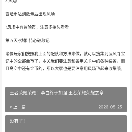
3.风场
冒险币达到数量后出现风场
?风场中有冒险币，注意多抬头看看
第五天·拟想·持心破敌记
诸位玩家们按照我上面的配队和方法来做，就可以搜集到凌风寻宝
记中的全部金币了，本关我们要注意和善用关卡中的各种装置，而
且高空中还有金币的，所以大家也是要注意用风场飞起来收集哦。
王者荣耀荣耀：李白终于加强 王者荣耀荣耀之章
« 上一篇
2026-05-25
没有了！