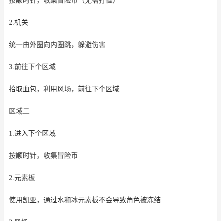
按顺时针，收集冒险币（无需打怪）
2.机关
统一由外圈向内圈跳，躲避伤害
3.前往下个区域
拾取血包，利用风场，前往下个区域
区域二
1.进入下个区域
按顺时针，收集冒险币
2.元素板
使用凯亚，通过水和冰元素板不会导致角色被冻结