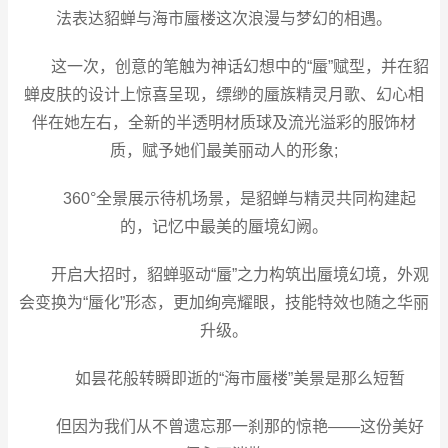
法表达貂蝉与海市蜃楼这次浪漫与梦幻的相遇。
这一次，创意的笔触为神话幻想中的“蜃”赋型，并在貂
蝉皮肤的设计上惊喜呈现，缥缈的蜃族精灵月歌、幻心相
伴在她左右，全新的半透明材质球及流光溢彩的服饰材
质，赋予她们最美丽动人的形象;
360°全景展示待机场景，是貂蝉与精灵共同构建起
的，记忆中最美的蜃境幻阙。
开启大招时，貂蝉驱动“蜃”之力构筑出蜃境幻境，外观
会变换为“蜃化”形态，更加绚亮耀眼，技能特效也随之华丽
升级。
如昙花般转瞬即逝的“海市蜃楼”美景是那么短暂
但因为我们从不曾遗忘那一刹那的惊艳——这份美好