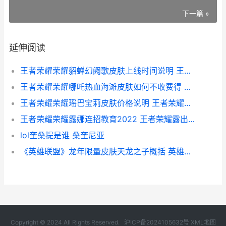
下一篇 »
延伸阅读
王者荣耀荣耀貂蝉幻阙歌皮肤上线时间说明 王者荣耀荣耀貂蝉怎么显示
王者荣耀荣耀哪吒热血海滩皮肤如何不收费得 王者荣耀荣耀哪个称号是永久
王者荣耀荣耀瑶巴宝莉皮肤价格说明 王者荣耀荣耀瑶的称号
王者荣耀荣耀露娜连招教育2022 王者荣耀露出你原本的样子
lol奎桑提是谁 桑奎尼亚
《英雄联盟》龙年限量皮肤天龙之子概括 英雄联盟龙魂商店在哪
Copyright © 2024 All Rights Reserved.
沪ICP备2024105632号
XML地图