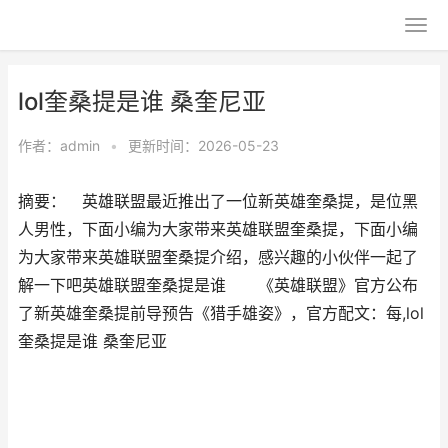
lol奎桑提是谁 桑奎尼亚
作者：
admin
•
更新时间：2026-05-23
摘要： 英雄联盟最近推出了一位新英雄奎桑提，是位黑
人男性，下面小编为大家带来英雄联盟奎桑提，下面小编
为大家带来英雄联盟奎桑提介绍，感兴趣的小伙伴一起了
解一下吧英雄联盟奎桑提是谁 《英雄联盟》官方公布
了新英雄奎桑提前导预告《猎手雄姿》，官方配文：每,lol
奎桑提是谁 桑奎尼亚