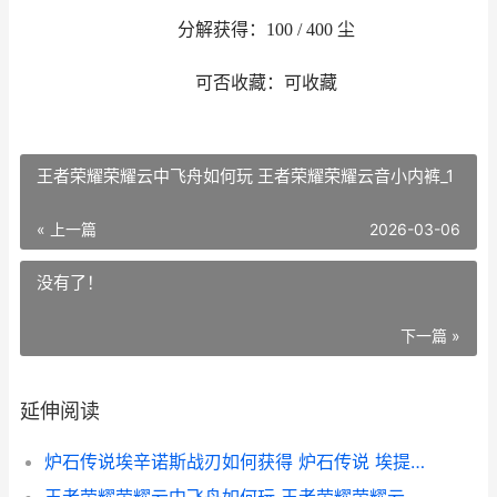
分解获得：100 / 400 尘
可否收藏：可收藏
王者荣耀荣耀云中飞舟如何玩 王者荣耀荣耀云音小内裤_1
« 上一篇
2026-03-06
没有了！
下一篇 »
延伸阅读
炉石传说埃辛诺斯战刃如何获得 炉石传说 埃提耶什