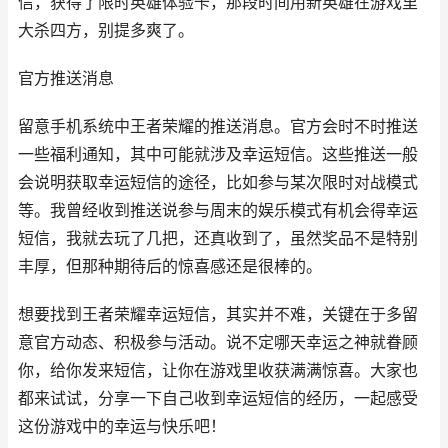
信，获得了限时英雄体验卡，那段时间用新英雄在游戏里
大杀四方，别提多爽了。
官方推送消息
留意手机系统中王者荣耀的推送消息。官方会时不时推送
一些福利通知，其中可能就涉及幸运短信。这些推送一般
会说明获取幸运短信的途径，比如参与某次限时对战模式
等。我曾经收到推送说参与周末的娱乐模式有机会得幸运
短信，我就去玩了几把，还真收到了，虽然奖品不是特别
丰厚，但那种期待后的惊喜感还是很棒的。
想要找到王者荣耀幸运短信，其实并不难，关键在于多留
意官方动态、积极参与活动。说不定哪天幸运之神就眷顾
你，给你发来短信，让你在游戏里收获满满惊喜。大家也
都来试试，分享一下自己收到幸运短信的经历，一起感受
这份游戏中的幸运与快乐吧！