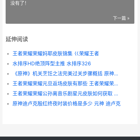
没有了！
下一篇 »
延伸阅读
王者荣耀荣耀妈耶皮肤锦集 巜荣耀王者
水排序HD绝顶阵型主推 水排序326
《原神》机关烹饪之法完美过关步骤概括 原神机关烹饪之法之一食材
王者荣耀荣耀元旦返场皮肤有那些 王者荣耀荣耀元歌适合的头像
王者荣耀荣耀公孙离音乐剧星元皮肤如何获取 王者荣耀公仔官方
原神迪卢克殷红终夜时装价格是多少 元神 迪卢克