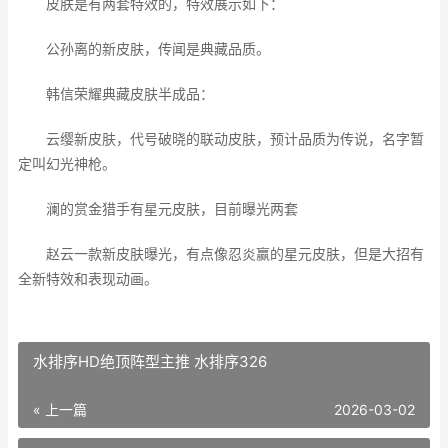
皮肤是有两套特效的，特效展示如下：
公孙离的新皮肤，传闻是典藏品质。
韩信荣耀典藏皮肤半成品：
云缨新皮肤，代号破晓的联动皮肤，预计品质为传说，名字暂
定叫幻光神枪。
澜的赏金猎手有星元皮肤，目前曝光两套
赵云一款新皮肤曝光，有点像忍炎赢的星元皮肤，但是大招有
全新特效和表现动画。
水排序HD绝顶阵型主推 水排序326
« 上一篇
2026-03-02