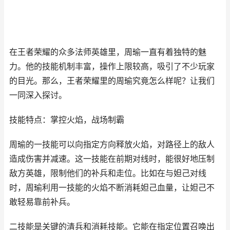
在王者荣耀的众多法师英雄里，周瑜一直有着独特的魅
力。他的技能机制丰富，操作上限较高，吸引了不少玩家
的目光。那么，王者荣耀里的周瑜究竟怎么样呢？让我们
一同深入探讨。
技能特点：掌控火焰，战场制霸
周瑜的一技能可以向指定方向释放火焰，对路径上的敌人
造成伤害并减速。这一技能在前期对线时，能很好地压制
敌方英雄，限制他们的补兵和走位。比如在与妲己对线
时，周瑜利用一技能的火焰不断消耗妲己血量，让妲己不
敢轻易靠前补兵。
二技能是关键的清兵和消耗技能。它能在指定位置召唤出