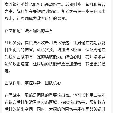
女斗篷的英雄也能打出高额伤害。后期则补上辉月和贤者
之书，辉月能在关键时刻保命，贤者之书进一步提升法术
攻击，让周瑜成为敌方后排的噩梦。
铭文搭配：法术输出的基石
红色梦魇，提供法术攻击和法术穿透，让周瑜在前期就能
打出更高的伤害。蓝色贪婪，增加法术吸血，保证周瑜在
对线和团战中有一定的续航能力。绿色心眼，提升法术穿
透和攻击速度，让周瑜的技能释放更加流畅，输出更加稳
定。
团战作用：掌控局势，团队核心
在团战中，周瑜是团队的重要输出点。他可以利用二技能
在敌方后排附近召唤火焰区域，持续输出伤害，限制敌方
后排的输出空间。同时，大招的范围伤害能在团战关键时