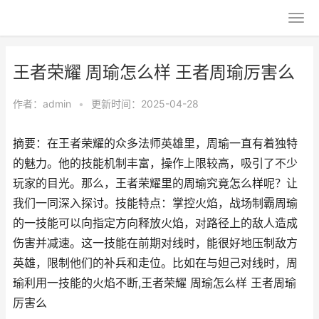
王者荣耀 周瑜怎么样 王者周瑜厉害么
作者：
admin
•
更新时间：2025-04-28
摘要：在王者荣耀的众多法师英雄里，周瑜一直有着独特
的魅力。他的技能机制丰富，操作上限较高，吸引了不少
玩家的目光。那么，王者荣耀里的周瑜究竟怎么样呢？让
我们一同深入探讨。技能特点：掌控火焰，战场制霸周瑜
的一技能可以向指定方向释放火焰，对路径上的敌人造成
伤害并减速。这一技能在前期对线时，能很好地压制敌方
英雄，限制他们的补兵和走位。比如在与妲己对线时，周
瑜利用一技能的火焰不断,王者荣耀 周瑜怎么样 王者周瑜
厉害么