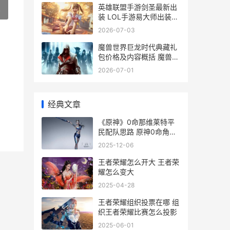
英雄联盟手游剑圣最新出
»
装 LOL手游易大师出装推
荐
2026-07-03
魔兽世界巨龙时代典藏礼
包价格及内容概括 魔兽世
界巨龙时代团本
2026-07-01
经典文章
《原神》0命那维莱特平
民配队思路 原神0命角色
推荐
2025-12-06
王者荣耀怎么开大 王者荣
耀怎么变大
2025-04-28
王者荣耀组织投票在哪 组
织王者荣耀比赛怎么投影
2025-06-01