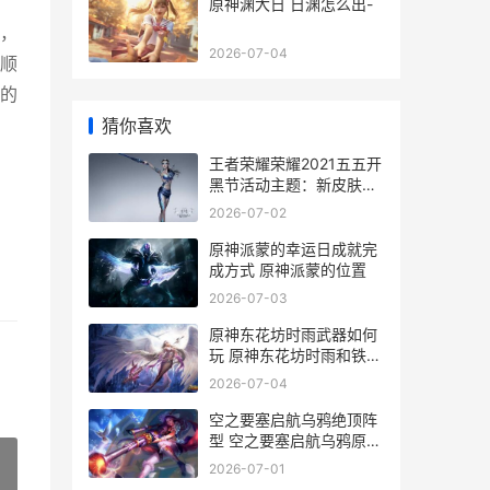
原神渊大日 日渊怎么出-
，
2026-07-04
顺
的
猜你喜欢
。
王者荣耀荣耀2021五五开
黑节活动主题：新皮肤
+神奇商店+珍宝阁+返场
2026-07-02
皮肤 王者荣耀荣耀称号
原神派蒙的幸运日成就完
成方式 原神派蒙的位置
2026-07-03
原神东花坊时雨武器如何
玩 原神东花坊时雨和铁蜂
刺哪个更适合久岐忍
2026-07-04
空之要塞启航乌鸦绝顶阵
型 空之要塞启航乌鸦原型
机
2026-07-01