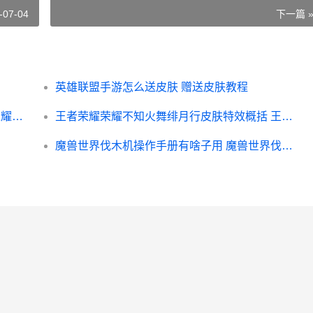
-07-04
下一篇 
英雄联盟手游怎么送皮肤 赠送皮肤教程
王者荣耀荣耀S25赛季啥子时候最初 王者荣耀荣耀王者
王者荣耀荣耀不知火舞绯月行皮肤特效概括 王者荣耀荣耀不良网站
魔兽世界伐木机操作手册有啥子用 魔兽世界伐木机操作手册