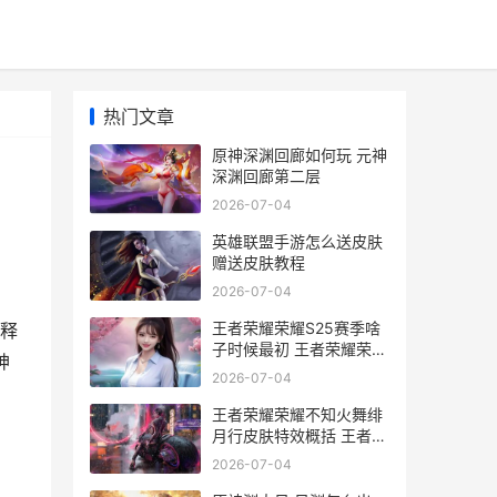
热门文章
原神深渊回廊如何玩 元神
深渊回廊第二层
2026-07-04
英雄联盟手游怎么送皮肤
赠送皮肤教程
2026-07-04
王者荣耀荣耀S25赛季啥
释
子时候最初 王者荣耀荣耀
神
王者
2026-07-04
王者荣耀荣耀不知火舞绯
月行皮肤特效概括 王者荣
耀荣耀不良网站
2026-07-04