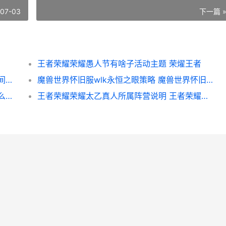
-07-03
下一篇 
王者荣耀荣耀愚人节有啥子活动主题 荣燿王者
魔兽世界游戏时间哪里领取 魔兽世界游戏时间可以暂停嘛
魔兽世界怀旧服wlk永恒之眼策略 魔兽世界怀旧服plus
第五人格深渊呢喃如何完成 第五人格深渊什么意思
王者荣耀荣耀太乙真人所属阵营说明 王者荣耀太华