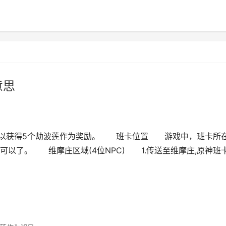
意思
可以获得5个劫波莲作为奖励。 班卡位置 游戏中，班卡所
以了。 维摩庄区域(4位NPC) 1.传送至维摩庄,原神班