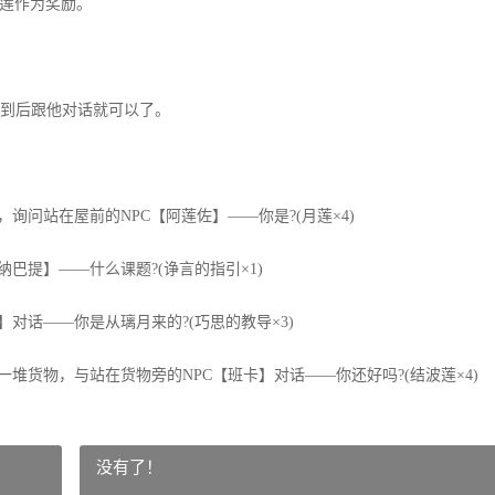
莲作为奖励。
到后跟他对话就可以了。
问站在屋前的NPC【阿莲佐】——你是?(月莲×4)
提】——什么课题?(诤言的指引×1)
话——你是从璃月来的?(巧思的教导×3)
货物，与站在货物旁的NPC【班卡】对话——你还好吗?(结波莲×4)
没有了！