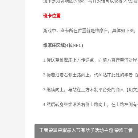
班卡是须弥地区的npc，与其对话可以获得5个劫波
班卡位置
游戏中，班卡所在位置就是维摩庄，具体如下图。
维摩庄区域(4位NPC)
1.传送至维摩庄上方传送点，向前方直行至河对岸，询
2.接着沿着右侧土路向上，询问站在此处的学者【纳巴
3.继续向上，与站在上方木制平台处的商人【玥文】对
4.然后转身继续沿着右侧土路向上，在土路左侧有一堆
王者荣耀荣耀愚人节有啥子活动主题 荣燿王者