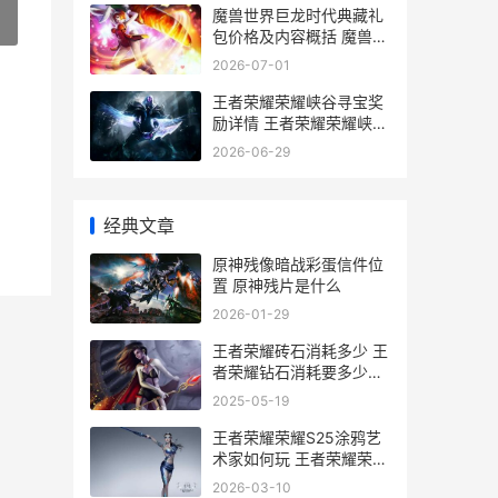
魔兽世界巨龙时代典藏礼
»
包价格及内容概括 魔兽世
界巨龙时代团本
2026-07-01
王者荣耀荣耀峡谷寻宝奖
励详情 王者荣耀荣耀峡谷
荣耀领袖
2026-06-29
经典文章
原神残像暗战彩蛋信件位
置 原神残片是什么
2026-01-29
王者荣耀砖石消耗多少 王
者荣耀钻石消耗要多少钻
石
2025-05-19
王者荣耀荣耀S25涂鸦艺
术家如何玩 王者荣耀荣耀
称号哪个含金量最高
2026-03-10