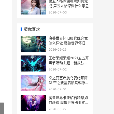
第五人格深渊呢喃如何完
成 第五人格深渊什么意思
2026-07-03
猜你喜欢
魔兽世界怀旧服代练究竟
怎么样做 魔兽世界怀旧服
直升
2026-06-26
王者荣耀荣耀2021五五开
黑节活动主题：新皮肤
+神奇商店+珍宝阁+返场
2026-07-02
皮肤 王者荣耀荣耀称号
空之要塞启航乌鸦绝顶阵
型 空之要塞启航乌鸦原型
机
2026-07-01
魔兽世界卡亚矿石精华如
何获得 魔兽世界卡亚矿石
精华有什么用
2026-06-27