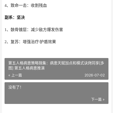
4、致命一击：收割残血
副系：坚决
1、骸骨镀层：减少敌方爆发伤害
2、复苏：增强治疗/护盾效果
第五人格病患策略锦集：病患天赋加点和模式诀窍同享[多
图] 第五人格病患推演
« 上一篇
2026-07-02
没有了！
下一篇 »