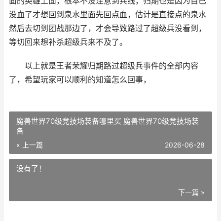
面的英雄上面，根本不没注意到兵线，归期也是因为自己
没血了才想回到泉水里面先回点血，估计是直接点的泉水
然后去切到团战那边了，才会导致路过了超级兵没看到，
等切回来想补杀超级兵来不及了。
以上就是王者荣耀归期路过超级兵事件的全部内容
了，希望玩家可以顺利的知道怎么回事，
魔兽世界70级竞技场装备哪里买 魔兽世界70级竞技场装
备
« 上一篇
2026-06-28
没有了！
下一篇 »