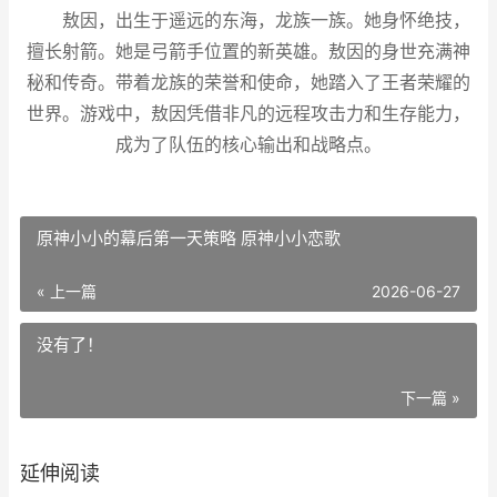
敖因，出生于遥远的东海，龙族一族。她身怀绝技，
擅长射箭。她是弓箭手位置的新英雄。敖因的身世充满神
秘和传奇。带着龙族的荣誉和使命，她踏入了王者荣耀的
世界。游戏中，敖因凭借非凡的远程攻击力和生存能力，
成为了队伍的核心输出和战略点。
原神小小的幕后第一天策略 原神小小恋歌
« 上一篇
2026-06-27
没有了！
下一篇 »
延伸阅读