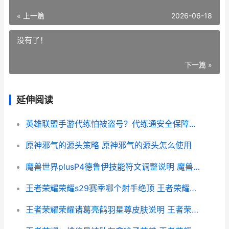
« 上一篇
2026-06-18
没有了！
下一篇 »
延伸阅读
英雄联盟手游代练怕被盗号？代练通安全保障让你无忧
原神邪气的源头策略 原神邪气的源头怎么使用
魔兽世界plusP4德鲁伊技能符文调整说明 魔兽世界小德玩法
王者荣耀荣耀s29赛季哪个射手绝顶 王者荣耀荣耀水晶多少次必出
王者荣耀荣耀诸葛亮鹤羽星尊皮肤说明 王者荣耀荣耀诸葛亮称号