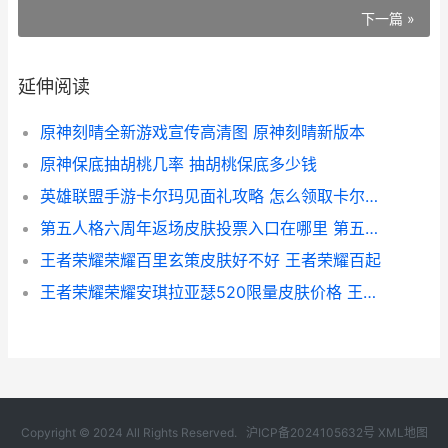
下一篇 »
延伸阅读
原神刻晴全新游戏宣传高清图 原神刻晴新版本
原神保底抽胡桃几率 抽胡桃保底多少钱
英雄联盟手游卡尔玛见面礼攻略 怎么领取卡尔玛见面礼
第五人格六周年返场皮肤投票入口在哪里 第五人格六周年头像
王者荣耀荣耀百里玄策皮肤好不好 王者荣耀百起
王者荣耀荣耀安琪拉亚瑟520限量皮肤价格 王者荣耀安卓区服大全
Copyright © 2024 All Rights Reserved.
沪ICP备2024105632号
XML地图