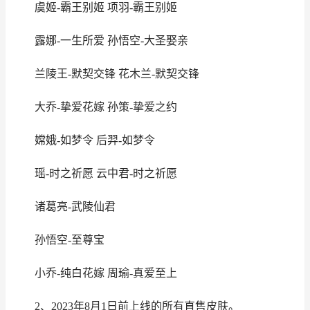
虞姬-霸王别姬 项羽-霸王别姬
露娜-一生所爱 孙悟空-大圣娶亲
兰陵王-默契交锋 花木兰-默契交锋
大乔-挚爱花嫁 孙策-挚爱之约
嫦娥-如梦令 后羿-如梦令
瑶-时之祈愿 云中君-时之祈愿
诸葛亮-武陵仙君
孙悟空-至尊宝
小乔-纯白花嫁 周瑜-真爱至上
2、2023年8月1日前上线的所有直售皮肤。