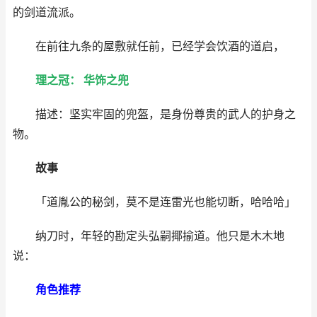
的剑道流派。
在前往九条的屋敷就任前，已经学会饮酒的道启，
理之冠： 华饰之兜
描述：坚实牢固的兜盔，是身份尊贵的武人的护身之
物。
故事
「道胤公的秘剑，莫不是连雷光也能切断，哈哈哈」
纳刀时，年轻的勘定头弘嗣揶揄道。他只是木木地
说：
角色推荐