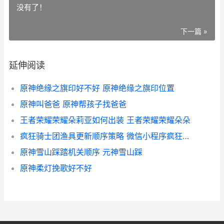
没有了！
下一篇 »
延伸阅读
原神绝缘之旗印好不好 原神绝缘之旗印位置
原神叫爸爸 原神帮孩子找爸爸
王者荣耀荣耀朵莉亚如何出装 王者荣耀荣耀朵朵
疯狂骑士团渔具更新顺序策略 微信小程序疯狂骑士团攻略
原神雪山踩踏机关顺序 元神雪山踩
原神柔灯挽歌好不好