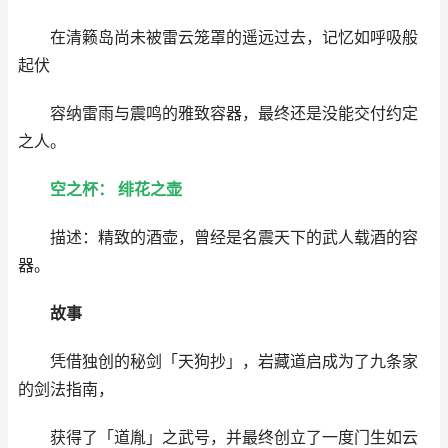
在清籁岛尚未被雷云笼罩的遥远过去，记忆如呼吸般
起伏
容纳雷雨与震鸣的雅致容器，最终还是没能交付约定
之人。
空之杯： 绯花之壶
描述：精致的酒壶，曾经是名震天下的武人载酒的容
器。
故事
凭借独创的秘剑「天狗抄」，岩藏道启成为了九条家
的剑法指南，
获得了「道胤」之武号，并最终创立了一度门生如云