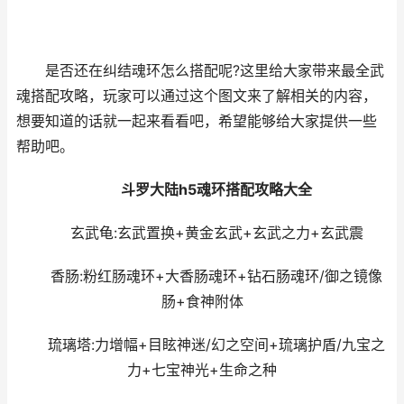
是否还在纠结魂环怎么搭配呢?这里给大家带来最全武
魂搭配攻略，玩家可以通过这个图文来了解相关的内容，
想要知道的话就一起来看看吧，希望能够给大家提供一些
帮助吧。
斗罗大陆h5魂环搭配攻略大全
玄武龟:玄武置换+黄金玄武+玄武之力+玄武震
香肠:粉红肠魂环+大香肠魂环+钻石肠魂环/御之镜像
肠+食神附体
琉璃塔:力增幅+目眩神迷/幻之空间+琉璃护盾/九宝之
力+七宝神光+生命之种