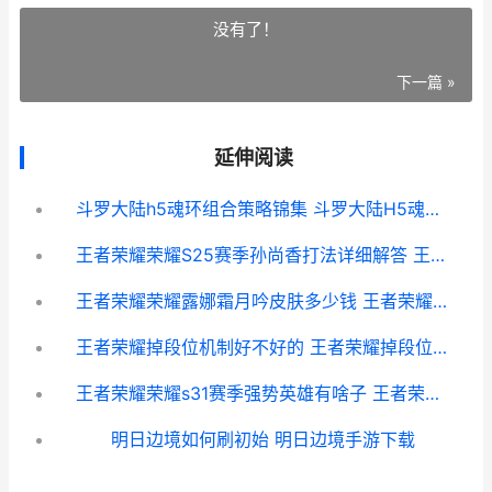
没有了！
下一篇 »
延伸阅读
斗罗大陆h5魂环组合策略锦集 斗罗大陆H5魂环0123456是什么意思
王者荣耀荣耀S25赛季孙尚香打法详细解答 王者荣耀荣耀水晶保底多少
王者荣耀荣耀露娜霜月吟皮肤多少钱 王者荣耀荣耀露娜称号怎么获得
王者荣耀掉段位机制好不好的 王者荣耀掉段位规则
王者荣耀荣耀s31赛季强势英雄有啥子 王者荣耀荣耀之章
明日边境如何刷初始 明日边境手游下载