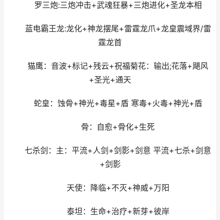
罗三炮:三炮冲击+武魂狂暴+三炮进化+圣龙本相
蓝电霸王龙:龙化+神龙摆尾+雷霆龙爪+龙皇震域界/雷
霆龙首
猫鹰：音波+标记+残云+祝福菊花：输出;花落+飓风
+圣光+通天
蛇皇：蚀骨+神光+毒星+盾 寒毒+火毒+神光+盾
骨：自愈+骨化+生死
七杀剑：主：平流+人剑+剑影+剑意 平流+七杀+剑意
+剑影
天使：降临+不灭+神威+万阳
泰坦：生命+治疗+新芽+彼岸