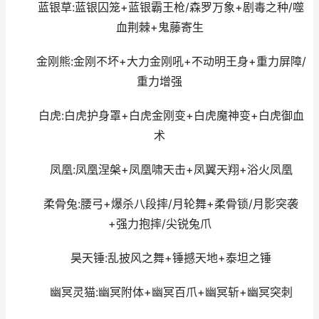
蓝银草:蓝银囚笼+蓝银霸王枪/森罗万象+剧毒之种/噬
血荆棘+鬼藤寄生
金刚熊:金刚不坏+大力金刚吼+不动明王身+重力屏障/
重力增强
白虎:白虎护身罩+白虎金刚变+白虎魔神变+白虎御血
术
凤凰:凤凰涅槃+凤凰啸天击+凤翼天翔+浴火凤凰
柔骨兔:腰弓+爆杀八段摔/月轮舞+柔骨锁/月影突袭
+强力抱摔/尖锐兔爪
昊天锤:乱披风之舞+锤撼天地+泰坦之锤
幽冥灵猫:幽冥附体+幽冥百爪+幽冥斩+幽冥突刺