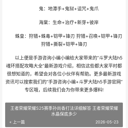
鬼：地潭手+鬼狱+诅咒+鬼爪
海棠：生命+治疗+新芽+彼岸
蛛皇：狩猎+蛛毒+铠甲+锋刃 狩猎+召唤+铠甲+锋刃
狩猎+撕裂+铠甲+锋刃
以上便是手游咨询小编小编给大家带来的“斗罗大陆h5
魂环搭配攻略大全”最新游戏介绍，相信这些都大家平时都
很想知道的，希望会对各位小伙伴有帮助。更多最新游戏
资讯可以搜索我们的“手游咨询小编+斗罗大陆h5手游官网”
专区哦，后续我们会为你带来更多爆料!
王者荣耀荣耀S25赛季孙尚香打法详细解答 王者荣耀荣耀
水晶保底多少
« 上一篇
2026-05-23