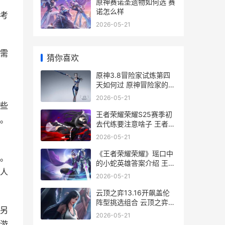
原神赛诺圣遗物如何选 赛
诺怎么样
考
2026-05-21
需
猜你喜欢
原神3.8冒险家试炼第四
天如何过 原神冒险家的诸
多事_1
2026-05-21
些
王者荣耀荣耀S25赛季初
。
去代练要注意啥子 王者荣
耀荣耀水晶保底多少
2026-05-21
《王者荣耀荣耀》瑶口中
。
的小蛇英雄答案介绍 王者
人
荣耀荣耀印记怎么得到
2026-05-21
云顶之弈13.16开飙盖伦
阵型挑选组合 云顶之弈
另
11.15b
2026-05-21
游