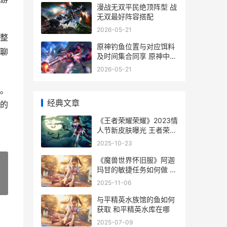
漫战无双平民绝顶阵型 战
无双最好阵容搭配
2026-05-21
整
原神钓鱼位置与对应饵料
聊
及时间集合同享 原神中的
钓鱼地点
2026-05-21
。
经典文章
的
《王者荣耀荣耀》2023情
人节新皮肤曝光 王者荣耀
荣耀称号在哪里设置-
2025-10-23
《魔兽世界怀旧服》阿迦
玛甘的敏捷任务如何做 魔
兽世界怀旧服人口普查
2025-11-06
»
2025
与平精英水族馆的鱼如何
获取 和平精英水库在哪
2025-07-09