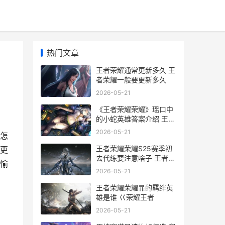
热门文章
王者荣耀通常更新多久 王
者荣耀一般要更新多久
2026-05-21
《王者荣耀荣耀》瑶口中
的小蛇英雄答案介绍 王者
荣耀荣耀印记怎么得到
2026-05-21
怎
王者荣耀荣耀S25赛季初
更
去代练要注意啥子 王者荣
愉
耀荣耀水晶保底多少
2026-05-21
王者荣耀荣耀暃的羁绊英
雄是谁 巜荣耀王者
2026-05-21