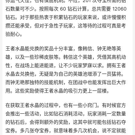
你运气欠佳，也有保底机制。不过，201 次夺宝所需的钻
石数量可不少。按照每次 60 钻石计算，总共需要 12060
钻石。对于那些热衷于积累钻石的玩家来说，或许慢慢积
攒还能承受，但对于急性子玩家，这等待的过程可真是考
验耐心。
王者水晶能兑换的奖品十分丰富，像韩信、钟无艳等英
雄，以及一些珍稀皮肤等。韩信这个英雄，凭借其高机动
性，在战场上能进能退，让不少玩家梦寐以求。拥有王者
水晶去兑换他，无疑是为自己的英雄池增添了一员猛将。
而钟无艳那独特的技能机制，在团战中也能发挥出巨大作
用。这些奖励使得王者水晶的吸引力更上一层楼。
在获取王者水晶的过程中，也有一些小窍门。有时候官方
会推出一些活动，比如钻石消耗活动，玩家消耗一定数量
的钻石后，会得到额外的奖励，这其中就可能包括钻石夺
宝券。多几张夺宝券，就意味着多几次机会，说不定就能