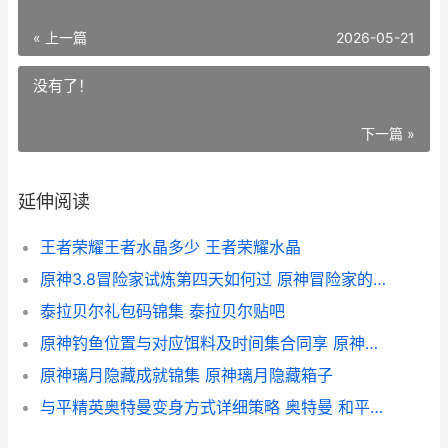
« 上一篇
2026-05-21
没有了！
下一篇 »
延伸阅读
王者荣耀王者水晶多少 王者荣耀水晶
原神3.8冒险家试炼第四天如何过 原神冒险家的诸多事_1
泰拉贝尔礼包码锦集 泰拉贝尔贴吧
原神钓鱼位置与对应饵料及时间集合同享 原神中的钓鱼地点
原神璃月隐藏成就锦集 原神璃月隐藏箱子
与平精英奥特曼变身方式详细策略 奥特曼 和平精英