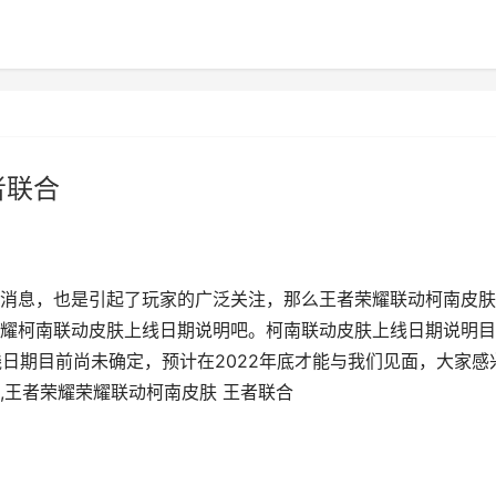
者联合
消息，也是引起了玩家的广泛关注，那么王者荣耀联动柯南皮肤
耀柯南联动皮肤上线日期说明吧。柯南联动皮肤上线日期说明目
日期目前尚未确定，预计在2022年底才能与我们见面，大家感
,王者荣耀荣耀联动柯南皮肤 王者联合