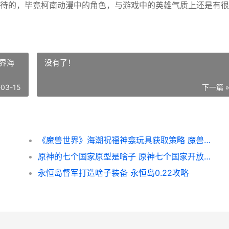
待的，毕竟柯南动漫中的角色，与游戏中的英雄气质上还是有很
界海
没有了！
-03-15
下一篇 
《魔兽世界》海潮祝福神龛玩具获取策略 魔兽世界海狮试炼任务怎么做
原神的七个国家原型是啥子 原神七个国家开放顺序
永恒岛督军打造啥子装备 永恒岛0.22攻略