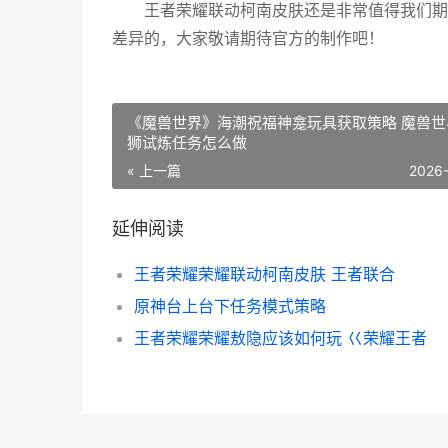
王者荣耀联动柯南皮肤还是非常值得我们期
差异的，大家敬请期待官方的制作吧！
《魔兽世界》海潮祝福神龛玩具获取策略 魔兽世
狮试炼任务怎么做
« 上一篇
2026
延伸阅读
王者荣耀荣耀联动柯南皮肤 王者联合
原神台上台下任务模式策略
王者荣耀荣耀敖隐应该如何玩 巜荣耀王者