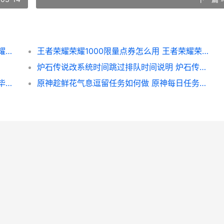
王者荣耀荣耀小虎猜拳如何获取 王者荣耀荣耀小乔称号怎么获得
王者荣耀荣耀1000限量点券怎么用 王者荣耀荣耀100段位图片
炉石传说改系统时间跳过排队时间说明 炉石传说更改
原神那维莱特毕业属性好不好 原神那维莱特毕业伤害
原神趁鲜花气息逗留任务如何做 原神每日任务趁鲜花气息逗留