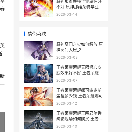
拳
原神那维莱特毕业属性好
不好 原神那维莱特毕业伤
春
害
2026-03-14
猜你喜欢
原神高门之火如何解放 原
英
神高门大屋_2
道
2026-03-08
王者荣耀荣耀无限倾心皮
肤效果好不好 王者荣耀荣
新
耀无双v10多少钱
2026-03-07
一
王者荣耀荣耀娜可露露前
尘镜多少钱 王者荣耀娜可
2026-03-12
王者荣耀荣耀王昭君暗香
疏影返场如何购买 王者荣
耀荣耀王者新赛季掉什么
2026-03-10
段位
»