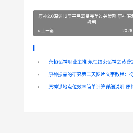
原神2.0深渊12层平民满星完美过关策略 原神深
机制
« 上一篇
2026
永恒诸神职业主推 永恒结束诸神之黄昏2