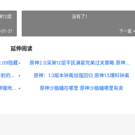
渊12层
没有了！
-01-21
下一篇 
延伸阅读
.09隐藏
原神2.0深渊12层平民满星完美过关策略 原神深渊12层机制
原神振晶的研究第二天图片文字教程：衍射的猜想关卡高分阵型和输出手法分析[多图] 原神振晶的研究攻略第四关
原神：1.3版本钟离加强回归 原神1.5爆料钟离
原神锄地点位效率简单计算详细说明 原神锄地啥意思
原神沙脂蛹在哪里 原神沙脂蛹哪里有卖