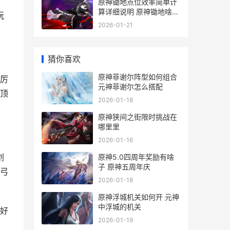
原神锄地点位效率简单计
算详细说明 原神锄地啥意
玩
思
2026-01-21
猜你喜欢
原神菲谢尔阵型如何组合
厉
元神菲谢尔怎么搭配
顶
2026-01-18
原神狭间之街限时挑战在
哪里里
2026-01-16
剑
原神5.0四周年奖励有啥
子 原神五周年庆
弓
2026-01-18
原神浮城机关如何开 元神
中浮城的机关
好
2026-01-19