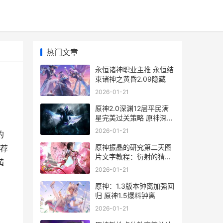
热门文章
永恒诸神职业主推 永恒结
束诸神之黄昏2.09隐藏
2026-01-21
原神2.0深渊12层平民满
星完美过关策略 原神深渊
12层机制
2026-01-21
的
原神振晶的研究第二天图
荐
片文字教程：衍射的猜想
黄
关卡高分阵型和输出手法
2026-01-21
分析[多图] 原神振晶的研
究攻略第四关
原神：1.3版本钟离加强回
归 原神1.5爆料钟离
2026-01-21