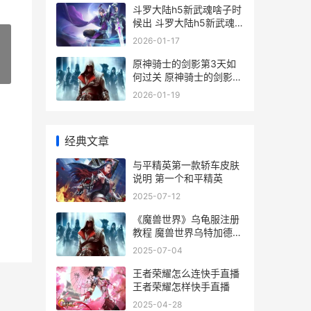
斗罗大陆h5新武魂啥子时
候出 斗罗大陆h5新武魂
斩龙刀
2026-01-17
原神骑士的剑影第3天如
»
何过关 原神骑士的剑影图
片
2026-01-19
经典文章
与平精英第一款轿车皮肤
说明 第一个和平精英
2025-07-12
《魔兽世界》乌龟服注册
教程 魔兽世界乌特加德城
堡怎么去
2025-07-04
王者荣耀怎么连快手直播
王者荣耀怎样快手直播
2025-04-28