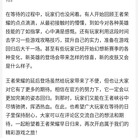
在等待的过程中，玩家们也没闲着。有人开始回顾王者荣
耀的点点滴滴，从最初接触时的懵懂，到如今对各种英雄
技能的了如指掌，心中满是感慨。还有玩家利用这段时间
去学习一些游戏攻略技巧，提升自己的实力，准备在游戏
回归后大干一场。甚至有些玩家已经开始幻想新赛季的各
种变化，新英雄的登场会带来怎样的惊喜，新的皮肤又会
是什么样子。
王者荣耀的延后登场虽然给玩家带来了不便，但也让大家
对它有了更多的期待。相信在官方的努力下，它一定会以
更加完美的姿态回归。到那时，玩家们又能在王者峡谷中
尽情驰骋，挥洒热血。在此，也希望广大玩家在等待的日
子里保持耐心，大家可以在评论区交流自己的想法和期
待，一起盼望着王者荣耀早日归来，再次开启属于我们的
精彩游戏之旅！